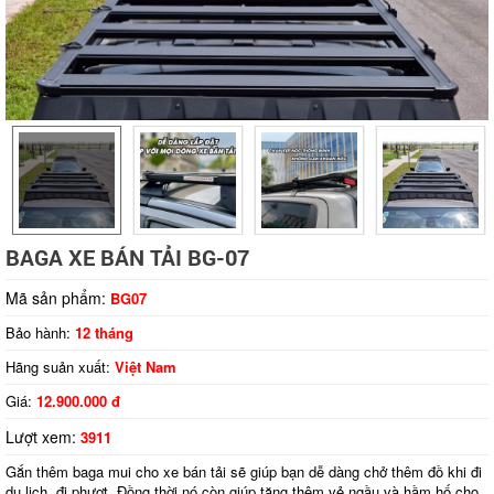
Tap to expand
BAGA XE BÁN TẢI BG-07
Mã sản phẩm:
BG07
Bảo hành:
12 tháng
Hãng suản xuất:
Việt Nam
Giá:
12.900.000 đ
Lượt xem:
3911
Gắn thêm baga mui cho xe bán tải sẽ giúp bạn dễ dàng chở thêm đồ khi đi
du lịch, đi phượt. Đồng thời nó còn giúp tăng thêm vẻ ngầu và hầm hố cho