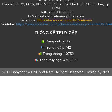
DNL Auto - Hồ Chí Minh
Địa chỉ: Lô D2, Ô 15, KDC Vĩnh Phú 2, Kp. Phú Hội, P. Bình Hòa, Tp.
HCM
Hotline: 0911626556
E-Mail: info.hldvietnam@gmail.com
Facebook:
https://facebook.com/DNLVietnam/
Youtube:
https://www.youtube.com/c/chuyênnắpthùngxebántảiDNLVi
ThỐNG KÊ TRUY CẬP
Đang online:
17
Trong ngày:
742
Trong tháng:
10752
Tổng truy cập:
4702529
2017 Copyright © DNL Việt Nam. All right Reserved. Design by Nina