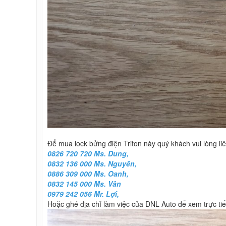
Để mua lock bửng điện Triton này quý khách vui lòng li
0826 720 720 Ms. Dung,
0832 136 000 Ms. Nguyên,
0886 309 000 Ms. Oanh,
0832 145 000 Ms. Vân
0979 242 056 Mr. Lợi,
Hoặc ghé địa chỉ làm việc của DNL Auto để xem trực tiế