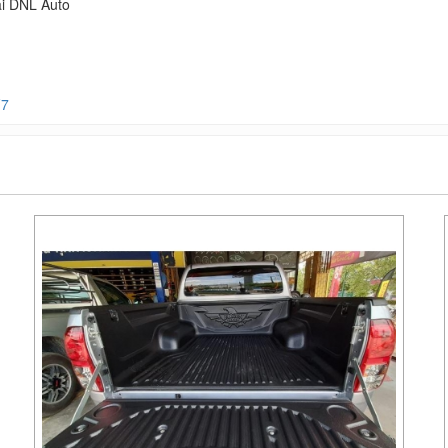
ại DNL Auto
F7