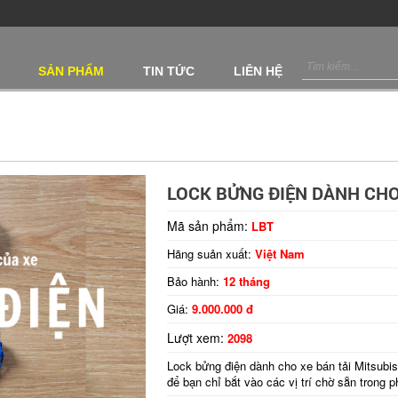
SẢN PHẨM
TIN TỨC
LIÊN HỆ
LOCK BỬNG ĐIỆN DÀNH CHO 
Mã sản phẩm:
LBT
Hãng suản xuất:
Việt Nam
Bảo hành:
12 tháng
Giá:
9.000.000 đ
Lượt xem:
2098
Lock bửng điện dành cho xe bán tải Mitsubish
để bạn chỉ bắt vào các vị trí chờ sẵn trong 