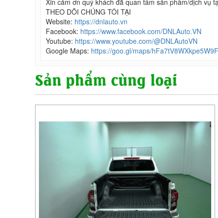
Xin cảm ơn quý khách đã quan tâm sản phẩm/dịch vụ t
THEO DÕI CHÚNG TÔI TẠI
Website:
https://dnlauto.vn
Facebook:
https://www.facebook.com/DNLAuto.VN
Youtube:
https://www.youtube.com/@DNLAutoVN
Google Maps:
https://goo.gl/maps/hFa7tV8WXkpe5W9
Sản phẩm cùng loại