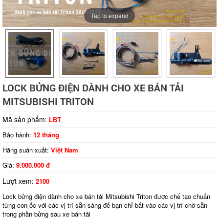
Tap to expand
LOCK BỬNG ĐIỆN DÀNH CHO XE BÁN TẢI
MITSUBISHI TRITON
Mã sản phẩm:
LBT
Bảo hành:
12 tháng
Hãng suản xuất:
Việt Nam
Giá:
9.000.000 đ
Lượt xem:
2100
Lock bửng điện dành cho xe bán tải Mitsubishi Triton được chế tạo chuẩn
từng con ốc với các vị trí sẵn sàng để bạn chỉ bắt vào các vị trí chờ sẵn
trong phần bửng sau xe bán tải