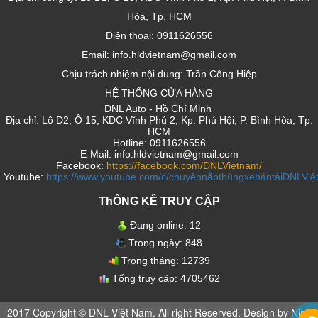
Hòa, Tp. HCM
Điện thoại: 0911626556
Email: info.hldvietnam@gmail.com
Chịu trách nhiệm nội dung: Trần Công Hiệp
HỆ THỐNG CỬA HÀNG
DNL Auto - Hồ Chí Minh
Địa chỉ: Lô D2, Ô 15, KDC Vĩnh Phú 2, Kp. Phú Hội, P. Bình Hòa, Tp.
HCM
Hotline: 0911626556
E-Mail: info.hldvietnam@gmail.com
Facebook:
https://facebook.com/DNLVietnam/
Youtube:
https://www.youtube.com/c/chuyênnắpthùngxebántảiDNLVi
ThỐNG KÊ TRUY CẬP
Đang online:
12
Trong ngày:
848
Trong tháng:
12739
Tổng truy cập:
4705462
2017 Copyright © DNL Việt Nam. All right Reserved. Design by Nina