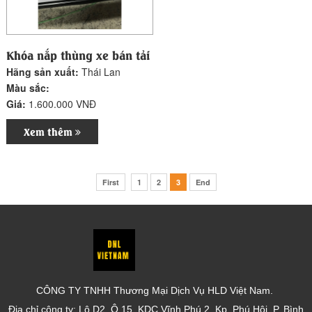
Khóa nắp thùng xe bán tải
Hãng sản xuất:
Thái Lan
Màu sắc:
Giá:
1.600.000 VNĐ
Xem thêm
First
1
2
3
End
CÔNG TY TNHH Thương Mại Dịch Vụ HLD Việt Nam.
Địa chỉ công ty: Lô D2, Ô 15, KDC Vĩnh Phú 2, Kp. Phú Hội, P. Bình