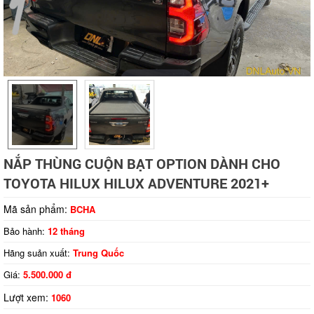
Tap to expand
NẮP THÙNG CUỘN BẠT OPTION DÀNH CHO
TOYOTA HILUX HILUX ADVENTURE 2021+
Mã sản phẩm:
BCHA
Bảo hành:
12 tháng
Hãng suản xuất:
Trung Quốc
Giá:
5.500.000 đ
Lượt xem:
1060