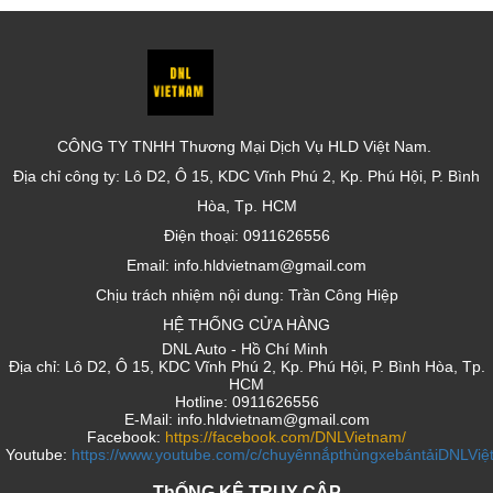
CÔNG TY TNHH Thương Mại Dịch Vụ HLD Việt Nam.
Địa chỉ công ty: Lô D2, Ô 15, KDC Vĩnh Phú 2, Kp. Phú Hội, P. Bình
Hòa, Tp. HCM
Điện thoại: 0911626556
Email: info.hldvietnam@gmail.com
Chịu trách nhiệm nội dung: Trần Công Hiệp
HỆ THỐNG CỬA HÀNG
DNL Auto - Hồ Chí Minh
Địa chỉ: Lô D2, Ô 15, KDC Vĩnh Phú 2, Kp. Phú Hội, P. Bình Hòa, Tp.
HCM
Hotline: 0911626556
E-Mail: info.hldvietnam@gmail.com
Facebook:
https://facebook.com/DNLVietnam/
Youtube:
https://www.youtube.com/c/chuyênnắpthùngxebántảiDNLVi
ThỐNG KÊ TRUY CẬP