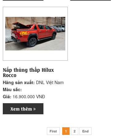
Nắp thùng thấp Hilux
Rocco
Hãng sản xuất:
DNL Việt Nam
Màu sắc:
Giá:
16.900.000 VNĐ
Xem thêm
First
1
2
End