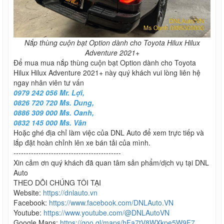
Nắp thùng cuộn bạt Option dành cho Toyota Hilux Hilux
Adventure 2021+
Để mua mua nắp thùng cuộn bạt Option dành cho Toyota
Hilux Hilux Adventure 2021+ này quý khách vui lòng liên hệ
ngay nhân viên tư vấn
0979 242 056 Mr. Lợi,
0826 720 720 Ms. Dung,
0886 309 000 Ms. Oanh,
0832 145 000 Ms. Vân
Hoặc ghé địa chỉ làm việc của DNL Auto để xem trực tiếp và
lắp đặt hoàn chỉnh lên xe bán tải của mình.
-------------------------------------------
Xin cảm ơn quý khách đã quan tâm sản phẩm/dịch vụ tại DNL
Auto
THEO DÕI CHÚNG TÔI TẠI
Website:
https://dnlauto.vn
Facebook:
https://www.facebook.com/DNLAuto.VN
Youtube:
https://www.youtube.com/@DNLAutoVN
Google Maps:
https://goo.gl/maps/hFa7tV8WXkpe5W9F7