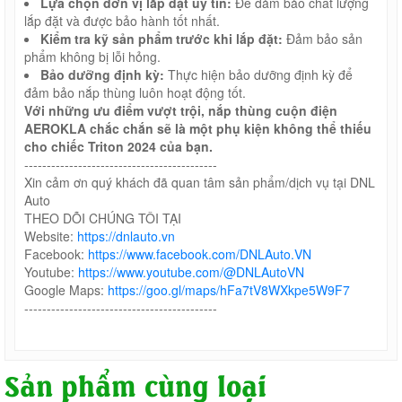
Lựa chọn đơn vị lắp đặt uy tín:
Để đảm bảo chất lượng
lắp đặt và được bảo hành tốt nhất.
Kiểm tra kỹ sản phẩm trước khi lắp đặt:
Đảm bảo sản
phẩm không bị lỗi hỏng.
Bảo dưỡng định kỳ:
Thực hiện bảo dưỡng định kỳ để
đảm bảo nắp thùng luôn hoạt động tốt.
Với những ưu điểm vượt trội, nắp thùng
cuộn điện
AEROKLA
chắc chắn sẽ là một phụ kiện không thể thiếu
cho chiếc Triton 2024 của bạn.
-------------------------------------------
Xin cảm ơn quý khách đã quan tâm sản phẩm/dịch vụ tại DNL
Auto
THEO DÕI CHÚNG TÔI TẠI
Website:
https://dnlauto.vn
Facebook:
https://www.facebook.com/DNLAuto.VN
Youtube:
https://www.youtube.com/@DNLAutoVN
Google Maps:
https://goo.gl/maps/hFa7tV8WXkpe5W9F7
-------------------------------------------
Sản phẩm cùng loại