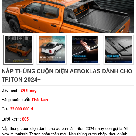
NẮP THÙNG CUỘN ĐIỆN AEROKLAS DÀNH CHO
TRITON 2024+
Bảo hành:
24 tháng
Hãng suản xuất:
Thái Lan
Tap to expand
Giá:
33.000.000 đ
Lượt xem:
805
Nắp thùng cuộn điện dành cho xe bán tải Triton 2024+ hay còn gọi là All
New Mitsubishi Tritron hoàn toàn mới. Nắp thùng được nhập khẩu chính