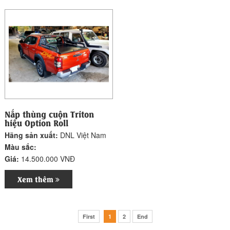
Nắp thùng cuộn Triton
hiệu Option Roll
Hãng sản xuất:
DNL Việt Nam
Màu sắc:
Giá:
14.500.000 VNĐ
Xem thêm
First
1
2
End