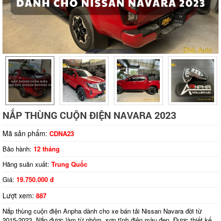
Tap to expand
NẮP THÙNG CUỘN ĐIỆN NAVARA 2023
Mã sản phẩm:
CDNA23
Bảo hành:
12 tháng
Hãng suản xuất:
Trung Quốc
Giá:
19.750.000 đ
Lượt xem:
887
Nắp thùng cuộn điện Anpha dành cho xe bán tải Nissan Navara đời từ
2015-2023. Nắp được làm từ nhôm, sơn tĩnh điện màu đen. Được thiết kế