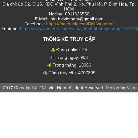
Địa chỉ: Lô D2, Ô 15, KDC Vĩnh Phú 2, Kp. Phú Hội, P. Bình Hòa, Tp.
HCM
Hotline: 0911626556
E-Mail: info.hldvietnam@gmail.com
Facebook:
https://facebook.com/DNLVietnam/
Youtube:
https://www.youtube.com/c/chuyênnắpthùngxebántảiDNLVi
ThỐNG KÊ TRUY CẬP
Đang online:
25
Trong ngày:
903
Trong tháng:
13966
Tổng truy cập:
4707309
2017 Copyright © DNL Việt Nam. All right Reserved. Design by Nina