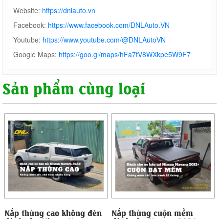
Website:
https://dnlauto.vn
Facebook:
https://www.facebook.com/DNLAuto.VN
Youtube:
https://www.youtube.com/@DNLAutoVN
Google Maps:
https://goo.gl/maps/hFa7tV8WXkpe5W9F7
Sản phẩm cùng loại
Nắp thùng cao không đèn
Nắp thùng cuộn mềm