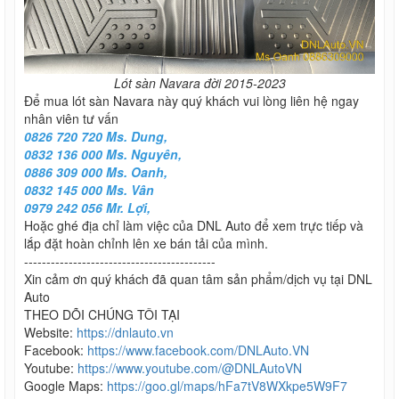
Lót sàn Navara đời 2015-2023
Để mua lót sàn Navara này quý khách vui lòng liên hệ ngay
nhân viên tư vấn
0826 720 720 Ms. Dung,
0832 136 000 Ms. Nguyên,
0886 309 000 Ms. Oanh,
0832 145 000 Ms. Vân
0979 242 056 Mr. Lợi,
Hoặc ghé địa chỉ làm việc của DNL Auto để xem trực tiếp và
lắp đặt hoàn chỉnh lên xe bán tải của mình.
-------------------------------------------
Xin cảm ơn quý khách đã quan tâm sản phẩm/dịch vụ tại DNL
Auto
THEO DÕI CHÚNG TÔI TẠI
Website:
https://dnlauto.vn
Facebook:
https://www.facebook.com/DNLAuto.VN
Youtube:
https://www.youtube.com/@DNLAutoVN
Google Maps:
https://goo.gl/maps/hFa7tV8WXkpe5W9F7