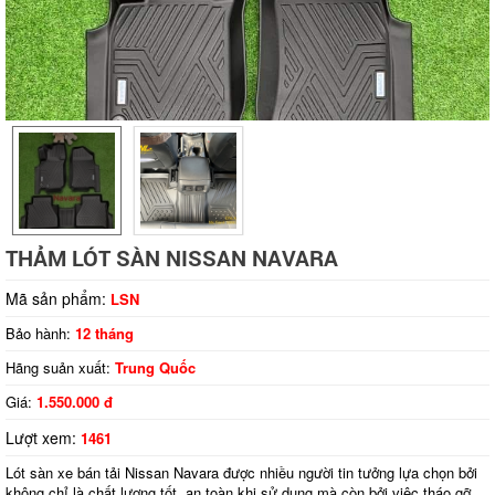
THẢM LÓT SÀN NISSAN NAVARA
Mã sản phẩm:
LSN
Bảo hành:
12 tháng
Hãng suản xuất:
Trung Quốc
Tap to expand
Giá:
1.550.000 đ
Lượt xem:
1461
Lót sàn xe bán tải Nissan Navara được nhiều người tin tưởng lựa chọn bởi
không chỉ là chất lượng tốt, an toàn khi sử dụng mà còn bởi việc tháo gỡ,