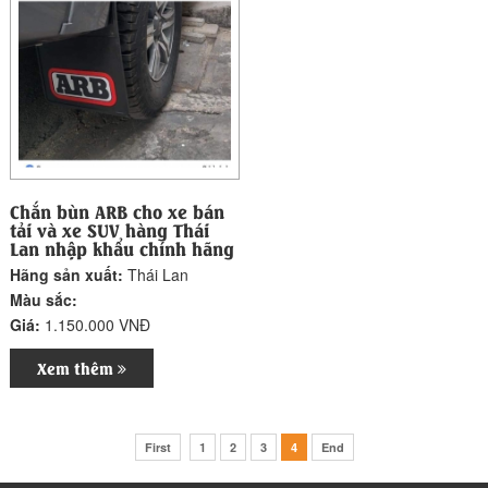
Chắn bùn ARB cho xe bán
tải và xe SUV hàng Thái
Lan nhập khẩu chính hãng
Hãng sản xuất:
Thái Lan
Màu sắc:
Giá:
1.150.000 VNĐ
Xem thêm
First
1
2
3
4
End