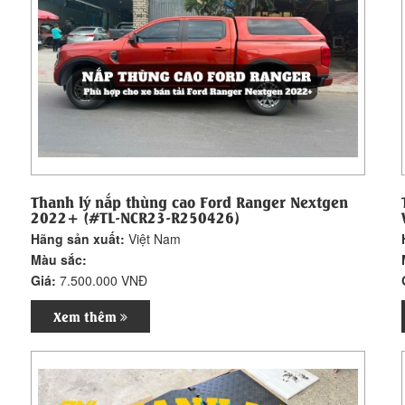
Thanh lý nắp thùng cao Ford Ranger Nextgen
2022+ (#TL-NCR23-R250426)
Hãng sản xuất:
Việt Nam
Màu sắc:
Giá:
7.500.000 VNĐ
Xem thêm