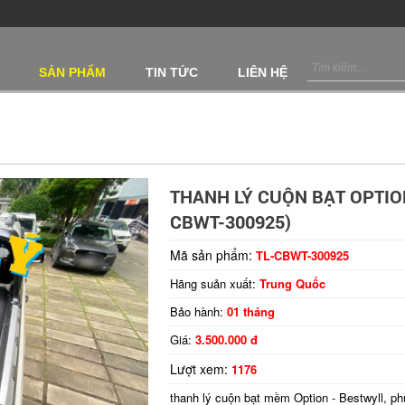
SẢN PHẨM
TIN TỨC
LIÊN HỆ
THANH LÝ CUỘN BẠT OPTIO
CBWT-300925)
Mã sản phẩm:
TL-CBWT-300925
Hãng suản xuất:
Trung Quốc
Bảo hành:
01 tháng
Giá:
3.500.000 đ
Lượt xem:
1176
thanh lý cuộn bạt mềm Option - Bestwyll, ph