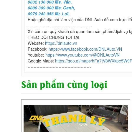
0832 136 000 Ms. Vân,
0886 309 000 Ms. Oanh,
0979 242 056 Mr. Lợi,
Hoặc ghé địa chỉ làm việc của DNL Auto để xem trực tiế
-------------------------------------------
Xin cảm ơn quý khách đã quan tâm sản phẩm/dịch vụ t
THEO DÕI CHÚNG TÔI TẠI
Website:
https://dnlauto.vn
Facebook:
https://www.facebook.com/DNLAuto.VN
Youtube:
https://www.youtube.com/@DNLAutoVN
Google Maps:
https://goo.gl/maps/hFa7tV8WXkpe5W9
-------------------------------------------
Sản phẩm cùng loại