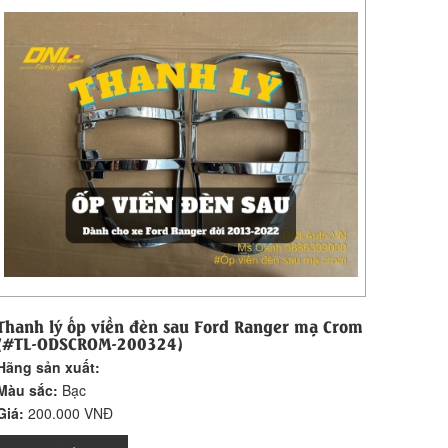
Thanh lý ốp viền đèn sau Ford Ranger mạ Crom
(#TL-ODSCROM-200324)
Hãng sản xuất:
Màu sắc:
Bạc
Giá:
200.000 VNĐ