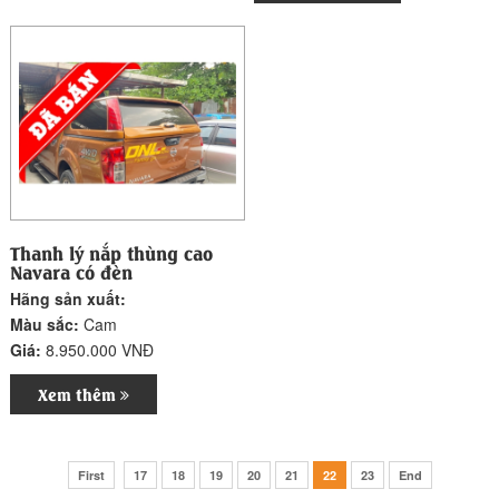
Thanh lý nắp thùng cao
Navara có đèn
Hãng sản xuất:
Màu sắc:
Cam
Giá:
8.950.000 VNĐ
Xem thêm
First
17
18
19
20
21
22
23
End