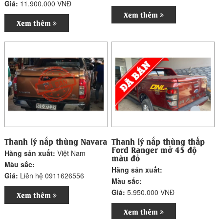
Giá:
11.900.000 VNĐ
Xem thêm
Xem thêm
Thanh lý nắp thùng Navara
Thanh lý nắp thùng thấp
Ford Ranger mở 45 độ
Hãng sản xuất:
Việt Nam
màu đỏ
Màu sắc:
Hãng sản xuất:
Giá:
Liên hệ 0911626556
Màu sắc:
Giá:
5.950.000 VNĐ
Xem thêm
Xem thêm