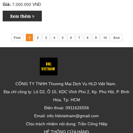
Giá:
7.000.000 VNĐ
Xem thêm
First
1
2
3
4
5
6
7
8
9
10
End
CÔNG TY TNHH Thương Mại Dịch Vụ HLD Việt Nam.
Địa chỉ công ty: Lô D2, Ô 15, KDC Vĩnh Phú 2, Kp. Phú Hội, P. Bình
Hòa, Tp. HCM
Điện thoại: 0911626556
Email: info.hldvietnam@gmail.com
Chịu trách nhiệm nội dung: Trần Công Hiệp
HỆ THỐNG CỬA HÀNG