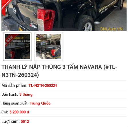
Tap to expand
THANH LÝ NẮP THÙNG 3 TẤM NAVARA (#TL-
N3TN-260324)
Mã sản phẩm:
TL-N3TN-260324
Bảo hành:
3 tháng
Hãng suản xuất:
Trung Quốc
Giá:
5.200.000 đ
Lượt xem:
5612