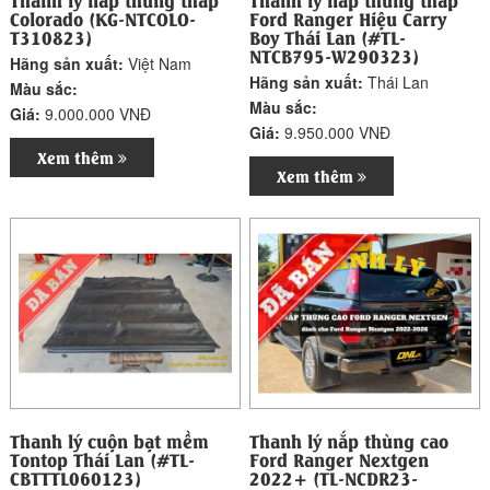
Colorado (KG-NTCOLO-
Ford Ranger Hiệu Carry
T310823)
Boy Thái Lan (#TL-
NTCB795-W290323)
Hãng sản xuất:
Việt Nam
Hãng sản xuất:
Thái Lan
Màu sắc:
Màu sắc:
Giá:
9.000.000 VNĐ
Giá:
9.950.000 VNĐ
Xem thêm
Xem thêm
Thanh lý cuộn bạt mềm
Thanh lý nắp thùng cao
Tontop Thái Lan (#TL-
Ford Ranger Nextgen
CBTTTL060123)
2022+ (TL-NCDR23-