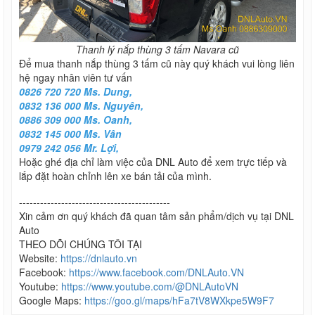
Thanh lý nắp thùng 3 tấm Navara cũ
Để mua thanh nắp thùng 3 tấm cũ này quý khách vui lòng liên
hệ ngay nhân viên tư vấn
0826 720 720 Ms. Dung,
0832 136 000 Ms. Nguyên,
0886 309 000 Ms. Oanh,
0832 145 000 Ms. Vân
0979 242 056 Mr. Lợi,
Hoặc ghé địa chỉ làm việc của DNL Auto để xem trực tiếp và
lắp đặt hoàn chỉnh lên xe bán tải của mình.
-------------------------------------------
Xin cảm ơn quý khách đã quan tâm sản phẩm/dịch vụ tại DNL
Auto
THEO DÕI CHÚNG TÔI TẠI
Website:
https://dnlauto.vn
Facebook:
https://www.facebook.com/DNLAuto.VN
Youtube:
https://www.youtube.com/@DNLAutoVN
Google Maps:
https://goo.gl/maps/hFa7tV8WXkpe5W9F7