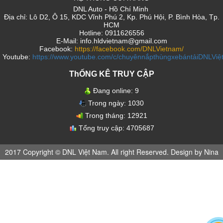
DNL Auto - Hồ Chí Minh
Địa chỉ: Lô D2, Ô 15, KDC Vĩnh Phú 2, Kp. Phú Hội, P. Bình Hòa, Tp.
HCM
Hotline: 0911626556
E-Mail: info.hldvietnam@gmail.com
Facebook:
https://facebook.com/DNLVietnam/
Youtube:
https://www.youtube.com/c/chuyênnắpthùngxebántảiDNLVi
ThỐNG KÊ TRUY CẬP
Đang online:
9
Trong ngày:
1030
Trong tháng:
12921
Tổng truy cập:
4705687
2017 Copyright © DNL Việt Nam. All right Reserved. Design by Nina