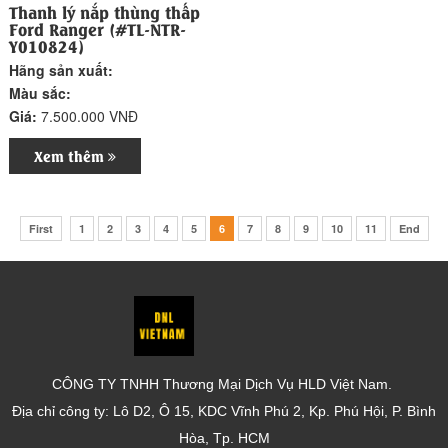
Thanh lý nắp thùng thấp
Ford Ranger (#TL-NTR-
Y010824)
Hãng sản xuất:
Màu sắc:
Giá:
7.500.000 VNĐ
Xem thêm
First
1
2
3
4
5
6
7
8
9
10
11
End
CÔNG TY TNHH Thương Mại Dịch Vụ HLD Việt Nam.
Địa chỉ công ty: Lô D2, Ô 15, KDC Vĩnh Phú 2, Kp. Phú Hội, P. Bình
Hòa, Tp. HCM