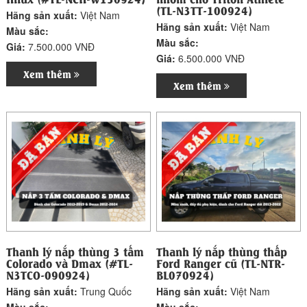
(TL-N3TT-100924)
Hãng sản xuất:
Việt Nam
Hãng sản xuất:
Việt Nam
Màu sắc:
Màu sắc:
Giá:
7.500.000 VNĐ
Giá:
6.500.000 VNĐ
Xem thêm
Xem thêm
Thanh lý nắp thùng 3 tấm
Thanh lý nắp thùng thấp
Colorado và Dmax (#TL-
Ford Ranger cũ (TL-NTR-
N3TCO-090924)
BL070924)
Hãng sản xuất:
Trung Quốc
Hãng sản xuất:
Việt Nam