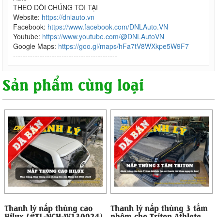
THEO DÕI CHÚNG TÔI TẠI
Website:
https://dnlauto.vn
Facebook:
https://www.facebook.com/DNLAuto.VN
Youtube:
https://www.youtube.com/@DNLAutoVN
Google Maps:
https://goo.gl/maps/hFa7tV8WXkpe5W9F7
-------------------------------------------
Sản phẩm cùng loại
Thanh lý nắp thùng cao
Thanh lý nắp thùng 3 tấm
Hilux (#TL-NCH-W130924)
nhôm cho Triton Athlete