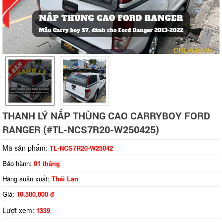
Tap to expand
THANH LÝ NẮP THÙNG CAO CARRYBOY FORD
RANGER (#TL-NCS7R20-W250425)
Mã sản phẩm:
TL-NCS7R20-W25042
Bảo hành:
01 tháng
Hãng suản xuất:
Thái Lan
Giá:
10.500.000 đ
Lượt xem:
1339