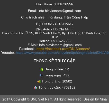
Điện thoại: 0911626556
Email: info.hldvietnam@gmail.com
Chịu trách nhiệm nội dung: Trần Công Hiệp
HỆ THỐNG CỬA HÀNG
DNL Auto - Hồ Chí Minh
Địa chỉ: Lô D2, Ô 15, KDC Vĩnh Phú 2, Kp. Phú Hội, P. Bình Hòa, Tp.
HCM
Hotline: 0911626556
E-Mail: info.hldvietnam@gmail.com
Facebook:
https://facebook.com/DNLVietnam/
Youtube:
https://www.youtube.com/c/chuyênnắpthùngxebántảiDNLVi
ThỐNG KÊ TRUY CẬP
Đang online:
12
Trong ngày:
492
Trong tháng:
10502
Tổng truy cập:
4702152
2017 Copyright © DNL Việt Nam. All right Reserved. Design by Nina