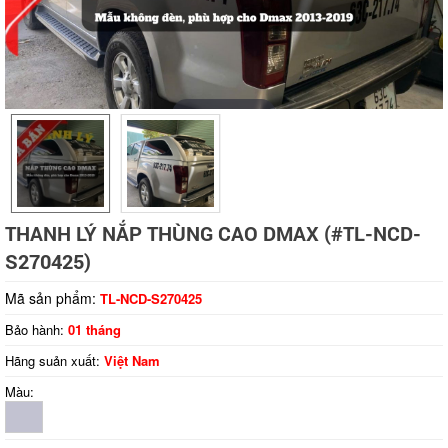
Tap to expand
THANH LÝ NẮP THÙNG CAO DMAX (#TL-NCD-
S270425)
Mã sản phẩm:
TL-NCD-S270425
Bảo hành:
01 tháng
Hãng suản xuất:
Việt Nam
Màu: