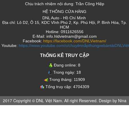
Chịu trách nhiệm nội dung: Trần Công Hiệp
HỆ THỐNG CỬA HÀNG
DNL Auto - Hồ Chí Minh
Địa chỉ: Lô D2, Ô 15, KDC Vĩnh Phú 2, Kp. Phú Hội, P. Bình Hòa, Tp.
HCM
Hotline: 0911626556
E-Mail: info.hldvietnam@gmail.com
Facebook:
https://facebook.com/DNLVietnam/
Youtube:
https://www.youtube.com/c/chuyênnắpthùngxebántảiDNLVi
ThỐNG KÊ TRUY CẬP
Đang online:
8
Trong ngày:
18
Trong tháng:
11909
Tổng truy cập:
4704309
2017 Copyright © DNL Việt Nam. All right Reserved. Design by Nina