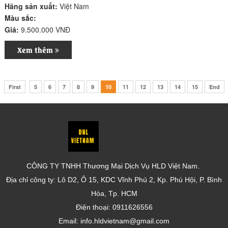
Hãng sản xuất:
Việt Nam
Màu sắc:
Giá:
9.500.000 VNĐ
Xem thêm
First
5
6
7
8
9
10
11
12
13
14
15
End
CÔNG TY TNHH Thương Mại Dịch Vụ HLD Việt Nam.
Địa chỉ công ty: Lô D2, Ô 15, KDC Vĩnh Phú 2, Kp. Phú Hội, P. Bình
Hòa, Tp. HCM
Điện thoại: 0911626556
Email: info.hldvietnam@gmail.com