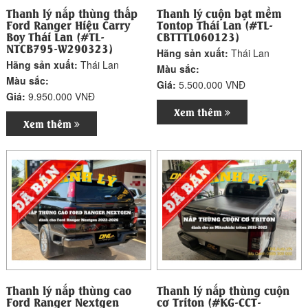
Thanh lý nắp thùng thấp
Thanh lý cuộn bạt mềm
Ford Ranger Hiệu Carry
Tontop Thái Lan (#TL-
Boy Thái Lan (#TL-
CBTTTL060123)
NTCB795-W290323)
Hãng sản xuất:
Thái Lan
Hãng sản xuất:
Thái Lan
Màu sắc:
Màu sắc:
Giá:
5.500.000 VNĐ
Giá:
9.950.000 VNĐ
Xem thêm
Xem thêm
Thanh lý nắp thùng cao
Thanh lý nắp thùng cuộn
Ford Ranger Nextgen
cơ Triton (#KG-CCT-