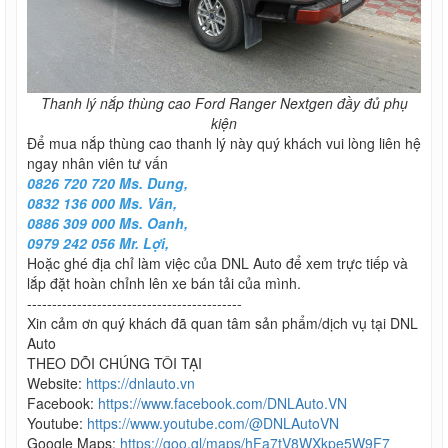
Thanh lý nắp thùng cao Ford Ranger Nextgen đầy đủ phụ
kiện
Để mua nắp thùng cao thanh lý này quý khách vui lòng liên hệ
ngay nhân viên tư vấn
0826 720 720 Ms. Dung,
0832 136 000 Ms. Vân,
0886 309 000 Ms. Oanh,
0979 242 056 Mr. Lợi,
Hoặc ghé địa chỉ làm việc của DNL Auto để xem trực tiếp và
lắp đặt hoàn chỉnh lên xe bán tải của mình.
-------------------------------------------
Xin cảm ơn quý khách đã quan tâm sản phẩm/dịch vụ tại DNL
Auto
THEO DÕI CHÚNG TÔI TẠI
Website:
https://dnlauto.vn
Facebook:
https://www.facebook.com/DNLAuto.VN
Youtube:
https://www.youtube.com/@DNLAutoVN
Google Maps:
https://goo.gl/maps/hFa7tV8WXkpe5W9F7