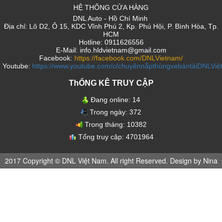
HỆ THỐNG CỬA HÀNG
DNL Auto - Hồ Chí Minh
Địa chỉ: Lô D2, Ô 15, KDC Vĩnh Phú 2, Kp. Phú Hội, P. Bình Hòa, Tp.
HCM
Hotline: 0911626556
E-Mail: info.hldvietnam@gmail.com
Facebook:
https://facebook.com/DNLVietnam/
Youtube:
https://www.youtube.com/c/chuyênnắpthùngxebántảiDNLVi
ThỐNG KÊ TRUY CẬP
Đang online:
14
Trong ngày:
372
Trong tháng:
10382
Tổng truy cập:
4701964
2017 Copyright © DNL Việt Nam. All right Reserved. Design by Nina