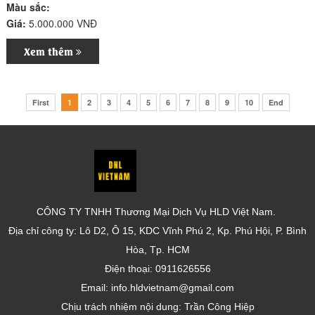
Màu sắc:
Giá:
5.000.000 VNĐ
Xem thêm
First
1
2
3
4
5
6
7
8
9
10
End
CÔNG TY TNHH Thương Mại Dịch Vụ HLD Việt Nam.
Địa chỉ công ty: Lô D2, Ô 15, KDC Vĩnh Phú 2, Kp. Phú Hội, P. Bình
Hòa, Tp. HCM
Điện thoại: 0911626556
Email: info.hldvietnam@gmail.com
Chịu trách nhiệm nội dung: Trần Công Hiệp