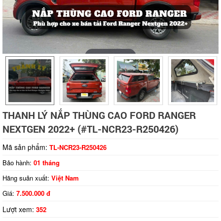
Tap to expand
THANH LÝ NẮP THÙNG CAO FORD RANGER
NEXTGEN 2022+ (#TL-NCR23-R250426)
Mã sản phẩm:
TL-NCR23-R250426
Bảo hành:
01 tháng
Hãng suản xuất:
Việt Nam
Giá:
7.500.000 đ
Lượt xem:
352