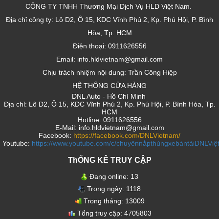
CÔNG TY TNHH Thương Mại Dịch Vụ HLD Việt Nam.
Địa chỉ công ty: Lô D2, Ô 15, KDC Vĩnh Phú 2, Kp. Phú Hội, P. Bình
Hòa, Tp. HCM
Điện thoại: 0911626556
Email: info.hldvietnam@gmail.com
Chịu trách nhiệm nội dung: Trần Công Hiệp
HỆ THỐNG CỬA HÀNG
DNL Auto - Hồ Chí Minh
Địa chỉ: Lô D2, Ô 15, KDC Vĩnh Phú 2, Kp. Phú Hội, P. Bình Hòa, Tp.
HCM
Hotline: 0911626556
E-Mail: info.hldvietnam@gmail.com
Facebook:
https://facebook.com/DNLVietnam/
Youtube:
https://www.youtube.com/c/chuyênnắpthùngxebántảiDNLVi
ThỐNG KÊ TRUY CẬP
Đang online:
13
Trong ngày:
1118
Trong tháng:
13009
Tổng truy cập:
4705803