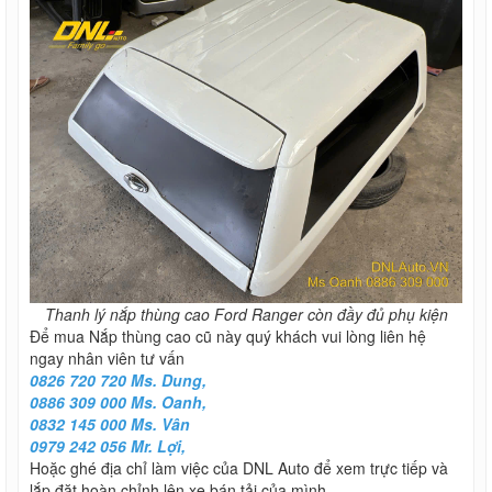
Thanh lý nắp thùng cao Ford Ranger còn đầy đủ phụ kiện
Để mua Nắp thùng cao cũ này quý khách vui lòng liên hệ
ngay nhân viên tư vấn
0826 720 720 Ms. Dung,
0886 309 000 Ms. Oanh,
0832 145 000 Ms. Vân
0979 242 056 Mr. Lợi,
Hoặc ghé địa chỉ làm việc của DNL Auto để xem trực tiếp và
lắp đặt hoàn chỉnh lên xe bán tải của mình.