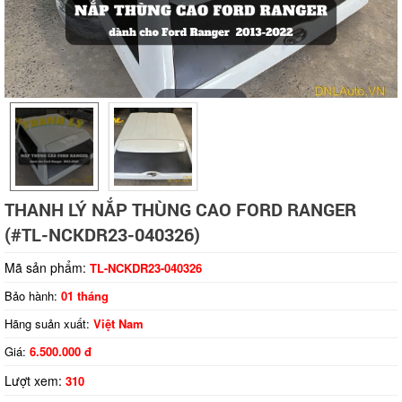
Tap to expand
THANH LÝ NẮP THÙNG CAO FORD RANGER
(#TL-NCKDR23-040326)
Mã sản phẩm:
TL-NCKDR23-040326
Bảo hành:
01 tháng
Hãng suản xuất:
Việt Nam
Giá:
6.500.000 đ
Lượt xem:
310