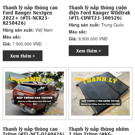
Thanh lý nắp thùng cao
Thanh lý nắp thùng cuộn
Ford Ranger Nextgen
điện Ford Ranger Wildtrak
2022+ (#TL-NCR23-
(#TL-CDWT23-300526)
R250426)
Hãng sản xuất:
Trung Quốc
Hãng sản xuất:
Việt Nam
Màu sắc:
Màu sắc:
Giá:
9.500.000 VNĐ
Giá:
7.500.000 VNĐ
Xem thêm
Xem thêm
Thanh lý nắp thùng cao
Thanh lý nắp thùng nhôm
Triton (#TL-NCT-O140426)
2 tấm Triton (#KG-