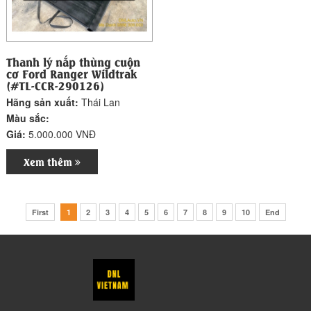
Thanh lý nắp thùng cuộn
cơ Ford Ranger Wildtrak
(#TL-CCR-290126)
Hãng sản xuất:
Thái Lan
Màu sắc:
Giá:
5.000.000 VNĐ
Xem thêm
First
1
2
3
4
5
6
7
8
9
10
End