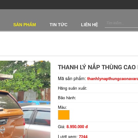
SẢN PHẨM
TIN TỨC
LIÊN HỆ
THANH LÝ NẮP THÙNG CAO
Mã sản phẩm:
thanhlynapthungcaonavar
Hãng suản xuất:
Bảo hành:
Màu:
Giá:
8.950.000 đ
Lượt xem:
7244