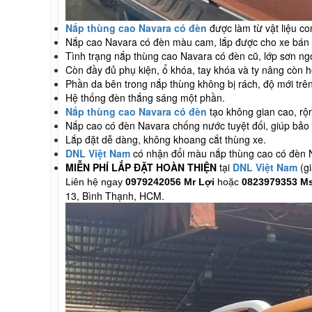
Nắp thùng cao Navara có đèn
được làm từ vật liệu c
Nắp cao Navara có đèn màu cam, lắp được cho xe bán 
Tình trạng nắp thùng cao Navara có đèn cũ, lớp sơn ngo
Còn đầy đủ phụ kiện, ổ khóa, tay khóa và ty nâng còn h
Phần da bên trong nắp thùng không bị rách, độ mới trê
Hệ thống đèn thắng sáng một phần.
Nắp thùng cao Navara có đèn
tạo không gian cao, rộ
Nắp cao có đèn Navara chống nước tuyệt đối, giúp bảo 
Lắp đặt dễ dàng, không khoang cắt thùng xe.
DNL Việt Nam
có nhận đổi màu nắp thùng cao có đèn 
MIỄN PHÍ LẮP ĐẶT HOÀN THIỆN
tại
DNL Việt Nam
(gi
Liên hệ ngay
0979242056 Mr Lợi
hoặc
0823979353 M
13, Bình Thạnh, HCM.