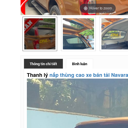
Hover to zoom
Thông tin chi tiết
Bình luận
Thanh lý
nắp thùng cao xe bán tải Navar