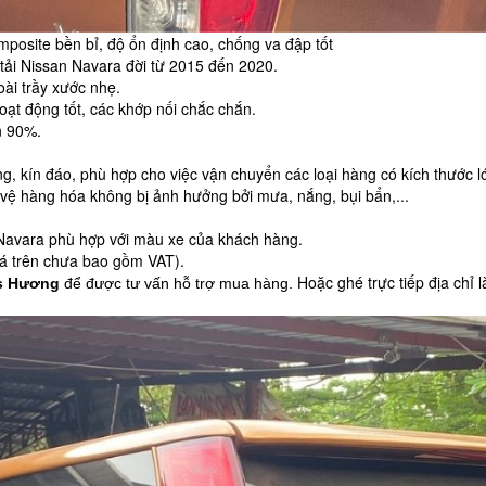
omposite bền bỉ, độ ổn định cao, chống va đập tốt
tải Nissan Navara
đời từ
2015 đến 2020.
ài trầy xước nhẹ.
oạt động tốt, các khớp nối chắc chắn.
n 90%.
ng, kín đáo, phù hợp cho việc vận chuyển các loại hàng có kích thước l
vệ hàng hóa không bị ảnh hưởng bởi mưa, nắng, bụi bẩn,...
Navara phù hợp với màu xe của khách hàng.
á trên chưa bao gồm VAT).
Hoặc ghé trực tiếp địa chỉ 
s Hương
để được tư vấn hỗ trợ mua hàng.