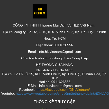
CÔNG TY TNHH Thương Mại Dịch Vụ HLD Việt Nam.
Địa chỉ công ty: Lô D2, Ô 15, KDC Vĩnh Phú 2, Kp. Phú Hội, P. Bình
Hòa, Tp. HCM
Điện thoại: 0911626556
Email: info.hldvietnam@gmail.com
Chịu trách nhiệm nội dung: Trần Công Hiệp
HỆ THỐNG CỬA HÀNG
DNL Auto - Hồ Chí Minh
Địa chỉ: Lô D2, Ô 15, KDC Vĩnh Phú 2, Kp. Phú Hội, P. Bình Hòa, Tp.
HCM
Hotline: 0911626556
E-Mail: info.hldvietnam@gmail.com
Facebook:
https://facebook.com/DNLVietnam/
Youtube:
https://www.youtube.com/c/chuyênnắpthùngxebántảiDNLVi
ThỐNG KÊ TRUY CẬP