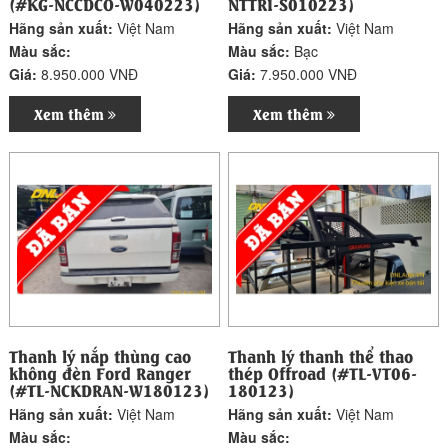
(#KG-NCCDCO-W040223)
NTTRI-S010223)
Hãng sản xuất:
Việt Nam
Hãng sản xuất:
Việt Nam
Màu sắc:
Màu sắc:
Bạc
Giá:
8.950.000 VNĐ
Giá:
7.950.000 VNĐ
Xem thêm
Xem thêm
Thanh lý nắp thùng cao
Thanh lý thanh thể thao
không đèn Ford Ranger
thép Offroad (#TL-VT06-
(#TL-NCKDRAN-W180123)
180123)
Hãng sản xuất:
Việt Nam
Hãng sản xuất:
Việt Nam
Màu sắc:
Màu sắc: