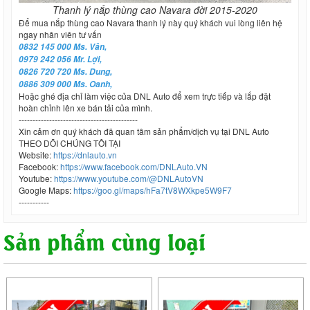
Thanh lý nắp thùng cao Navara đời 2015-2020
Để mua nắp thùng cao Navara thanh lý này quý khách vui lòng liên hệ
ngay nhân viên tư vấn
0832 145 000 Ms. Vân,
0979 242 056 Mr. Lợi,
0826 720 720 Ms. Dung,
0886 309 000 Ms. Oanh,
Hoặc ghé địa chỉ làm việc của DNL Auto để xem trực tiếp và lắp đặt
hoàn chỉnh lên xe bán tải của mình.
-------------------------------------------
Xin cảm ơn quý khách đã quan tâm sản phẩm/dịch vụ tại DNL Auto
THEO DÕI CHÚNG TÔI TẠI
Website:
https://dnlauto.vn
Facebook:
https://www.facebook.com/DNLAuto.VN
Youtube:
https://www.youtube.com/@DNLAutoVN
Google Maps:
https://goo.gl/maps/hFa7tV8WXkpe5W9F7
-----------
Sản phẩm cùng loại