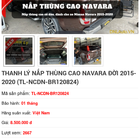
Tap to expand
THANH LÝ NẮP THÙNG CAO NAVARA ĐỜI 2015-
2020 (TL-NCDN-BR120824)
Mã sản phẩm:
TL-NCDN-BR120824
Bảo hành:
01 tháng
Hãng suản xuất:
Việt Nam
Giá:
8.500.000 đ
Lượt xem:
2667