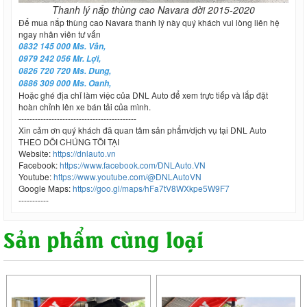
Thanh lý nắp thùng cao Navara đời 2015-2020
Để mua nắp thùng cao Navara thanh lý này quý khách vui lòng liên hệ
ngay nhân viên tư vấn
0832 145 000 Ms. Vân,
0979 242 056 Mr. Lợi,
0826 720 720 Ms. Dung,
0886 309 000 Ms. Oanh,
Hoặc ghé địa chỉ làm việc của DNL Auto để xem trực tiếp và lắp đặt
hoàn chỉnh lên xe bán tải của mình.
-------------------------------------------
Xin cảm ơn quý khách đã quan tâm sản phẩm/dịch vụ tại DNL Auto
THEO DÕI CHÚNG TÔI TẠI
Website:
https://dnlauto.vn
Facebook:
https://www.facebook.com/DNLAuto.VN
Youtube:
https://www.youtube.com/@DNLAutoVN
Google Maps:
https://goo.gl/maps/hFa7tV8WXkpe5W9F7
-----------
Sản phẩm cùng loại