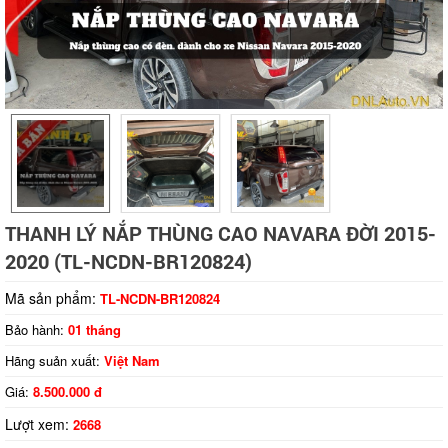
Tap to expand
THANH LÝ NẮP THÙNG CAO NAVARA ĐỜI 2015-
2020 (TL-NCDN-BR120824)
Mã sản phẩm:
TL-NCDN-BR120824
Bảo hành:
01 tháng
Hãng suản xuất:
Việt Nam
Giá:
8.500.000 đ
Lượt xem:
2668