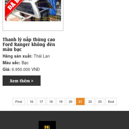
Thanh lý nắp thùng cao
Ford Ranger không đèn
màu bạc
Hãng sản xuất:
Thái Lan
Màu sắc:
Bạc
Giá:
6.950.000 VNĐ
Xem thêm
First
16
17
18
19
20
21
22
23
End