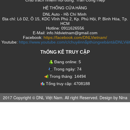
HỆ THỐNG CỬA HÀNG
DNL Auto - Hồ Chí Minh
Địa chỉ: Lô D2, Ô 15, KDC Vĩnh Phú 2, Kp. Phú Hội, P. Bình Hòa, Tp.
HCM
Hotline: 0911626556
E-Mail: info.hldvietnam@gmail.com
Facebook:
https://facebook.com/DNLVietnam/
Youtube:
https://www.youtube.com/c/chuyênnắpthùngxebántảiDNLVi
ThỐNG KÊ TRUY CẬP
Đang online:
5
Trong ngày:
74
Trong tháng:
14494
Tổng truy cập:
4708188
2017 Copyright © DNL Việt Nam. All right Reserved. Design by Nina