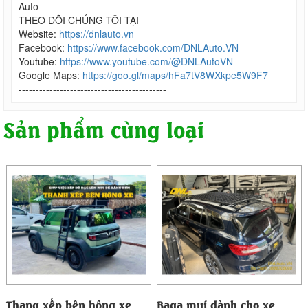
Auto
THEO DÕI CHÚNG TÔI TẠI
Website:
https://dnlauto.vn
Facebook:
https://www.facebook.com/DNLAuto.VN
Youtube:
https://www.youtube.com/@DNLAutoVN
Google Maps:
https://goo.gl/maps/hFa7tV8WXkpe5W9F7
-------------------------------------------
Sản phẩm cùng loại
Thang xếp bên hông xe
Baga mui dành cho xe