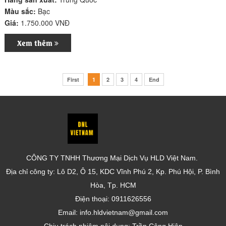
Màu sắc:
Bạc
Giá:
1.750.000 VNĐ
Xem thêm
First
1
2
3
4
End
CÔNG TY TNHH Thương Mại Dịch Vụ HLD Việt Nam.
Địa chỉ công ty: Lô D2, Ô 15, KDC Vĩnh Phú 2, Kp. Phú Hội, P. Bình
Hòa, Tp. HCM
Điện thoại: 0911626556
Email: info.hldvietnam@gmail.com
Chịu trách nhiệm nội dung: Trần Công Hiệp