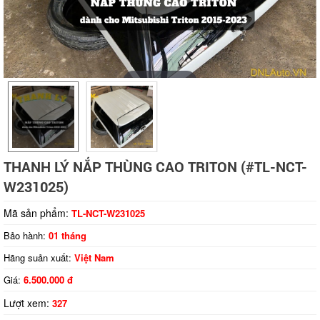
Tap to expand
THANH LÝ NẮP THÙNG CAO TRITON (#TL-NCT-
W231025)
Mã sản phẩm:
TL-NCT-W231025
Bảo hành:
01 tháng
Hãng suản xuất:
Việt Nam
Giá:
6.500.000 đ
Lượt xem:
327