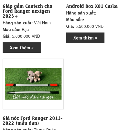
Giáp gầm Cantech cho
Android Box X01 Caska
Ford Ranger nextgen
Hãng sản xuất:
2023+
Màu sắc:
Hãng sản xuất:
Việt Nam
Giá:
5.500.000 VNĐ
Màu sắc:
Bạc
Giá:
5.000.000 VNĐ
Xem thêm
Xem thêm
Giá nóc Ford Ranger 2013-
2022 (mẫu dán)
Hãng sản xuất:
Trung Quốc