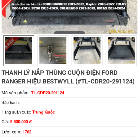
Tap to expand
THANH LÝ NẮP THÙNG CUỘN ĐIỆN FORD
RANGER HIỆU BESTWYLL (#TL-CDR20-291124)
Mã sản phẩm:
TL-CDR20-291124
Bảo hành:
Hãng suản xuất:
Trung Quốc
Giá:
9.500.000 đ
Lượt xem:
1762