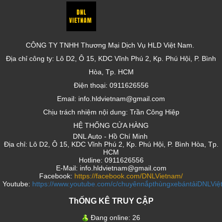
CÔNG TY TNHH Thương Mại Dịch Vụ HLD Việt Nam.
Địa chỉ công ty: Lô D2, Ô 15, KDC Vĩnh Phú 2, Kp. Phú Hội, P. Bình
Hòa, Tp. HCM
Điện thoại: 0911626556
Email: info.hldvietnam@gmail.com
Chịu trách nhiệm nội dung: Trần Công Hiệp
HỆ THỐNG CỬA HÀNG
DNL Auto - Hồ Chí Minh
Địa chỉ: Lô D2, Ô 15, KDC Vĩnh Phú 2, Kp. Phú Hội, P. Bình Hòa, Tp.
HCM
Hotline: 0911626556
E-Mail: info.hldvietnam@gmail.com
Facebook:
https://facebook.com/DNLVietnam/
Youtube:
https://www.youtube.com/c/chuyênnắpthùngxebántảiDNLVi
ThỐNG KÊ TRUY CẬP
Đang online:
26