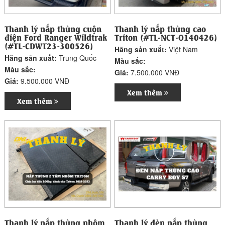
Thanh lý nắp thùng cuộn
Thanh lý nắp thùng cao
điện Ford Ranger Wildtrak
Triton (#TL-NCT-O140426)
(#TL-CDWT23-300526)
Hãng sản xuất:
Việt Nam
Hãng sản xuất:
Trung Quốc
Màu sắc:
Màu sắc:
Giá:
7.500.000 VNĐ
Giá:
9.500.000 VNĐ
Xem thêm
Xem thêm
Thanh lý nắp thùng nhôm
Thanh lý đèn nắp thùng