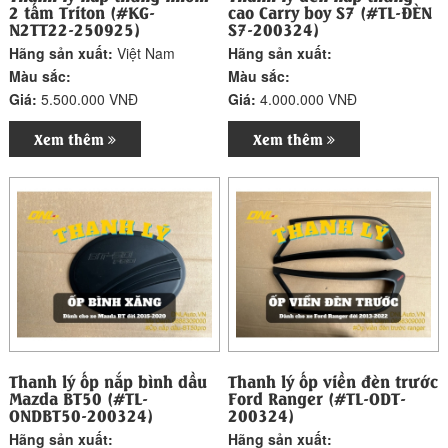
2 tấm Triton (#KG-
cao Carry boy S7 (#TL-ĐÈN
N2TT22-250925)
S7-200324)
Hãng sản xuất:
Việt Nam
Hãng sản xuất:
Màu sắc:
Màu sắc:
Giá:
5.500.000 VNĐ
Giá:
4.000.000 VNĐ
Xem thêm
Xem thêm
Thanh lý ốp nắp bình dầu
Thanh lý ốp viền đèn trước
Mazda BT50 (#TL-
Ford Ranger (#TL-ODT-
ONDBT50-200324)
200324)
Hãng sản xuất:
Hãng sản xuất: