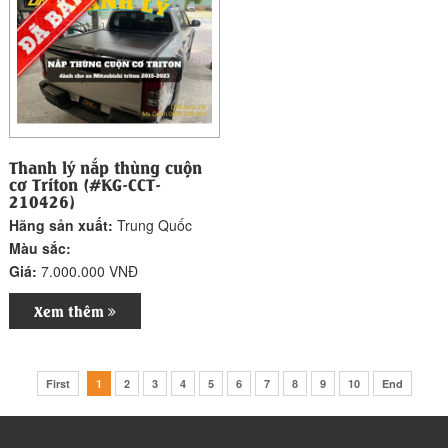
Thanh lý nắp thùng cuộn
cơ Triton (#KG-CCT-
210426)
Hãng sản xuất:
Trung Quốc
Màu sắc:
Giá:
7.000.000 VNĐ
Xem thêm
First
1
2
3
4
5
6
7
8
9
10
End