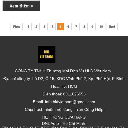
Xem thêm
First
1
2
3
4
5
6
7
8
9
10
End
CÔNG TY TNHH Thương Mại Dịch Vụ HLD Việt Nam.
Địa chỉ công ty: Lô D2, Ô 15, KDC Vĩnh Phú 2, Kp. Phú Hội, P. Bình
Hòa, Tp. HCM
Điện thoại: 0911626556
Email: info.hldvietnam@gmail.com
Chịu trách nhiệm nội dung: Trần Công Hiệp
HỆ THỐNG CỬA HÀNG
DNL Auto - Hồ Chí Minh
Địa chỉ: Lô D2, Ô 15, KDC Vĩnh Phú 2, Kp. Phú Hội, P. Bình Hòa, Tp.