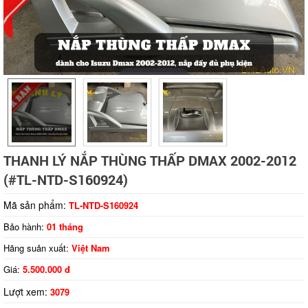
Tap to expand
THANH LÝ NẮP THÙNG THẤP DMAX 2002-2012
(#TL-NTD-S160924)
Mã sản phẩm:
TL-NTD-S160924
Bảo hành:
01 tháng
Hãng suản xuất:
Việt Nam
Giá:
5.500.000 đ
Lượt xem:
3079