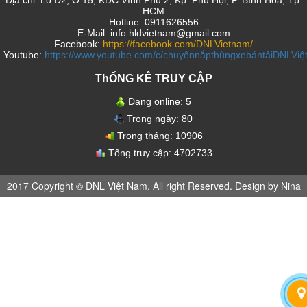
HCM
Hotline: 0911626556
E-Mail: info.hldvietnam@gmail.com
Facebook:
https://facebook.com/DNLVietnam/
Youtube:
https://www.youtube.com/c/chuyênnắpthùngxebántảiDNLVi
ThỐNG KÊ TRUY CẬP
Đang online:
5
Trong ngày:
80
Trong tháng:
10906
Tổng truy cập:
4702733
2017 Copyright © DNL Việt Nam. All right Reserved. Design by Nina