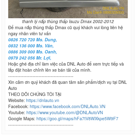
thanh lý nắp thùng thấp Isuzu Dmax 2002-2012
Để mua nắp thùng thấp Dmax cũ quý khách vui lòng liên hệ
ngay nhân viên tư vấn
0826 720 720 Ms. Dung,
0832 136 000 Ms. Vân,
0886 309 000 Ms. Oanh,
0979 242 056 Mr. Lợi,
Hoặc ghé địa chỉ làm việc của DNL Auto để xem trực tiếp và
lắp đặt hoàn chỉnh lên xe bán tải của mình.
-------------------------------------------
Xin cảm ơn quý khách đã quan tâm sản phẩm/dịch vụ tại DNL
Auto
THEO DÕI CHÚNG TÔI TẠI
Website:
https://dnlauto.vn
Facebook:
https://www.facebook.com/DNLAuto.VN
Youtube:
https://www.youtube.com/@DNLAutoVN
Google Maps:
https://goo.gl/maps/hFa7tV8WXkpe5W9F7
-------------------------------------------