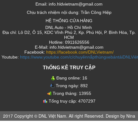
Email: info.hldvietnam@gmail.com
Chịu trách nhiệm nội dung: Trần Công Hiệp
HỆ THỐNG CỬA HÀNG
DNL Auto - Hồ Chí Minh
Địa chỉ: Lô D2, Ô 15, KDC Vĩnh Phú 2, Kp. Phú Hội, P. Bình Hòa, Tp.
HCM
Hotline: 0911626556
E-Mail: info.hldvietnam@gmail.com
Facebook:
https://facebook.com/DNLVietnam/
Youtube:
https://www.youtube.com/c/chuyênnắpthùngxebántảiDNLVi
ThỐNG KÊ TRUY CẬP
Đang online:
16
Trong ngày:
892
Trong tháng:
13955
Tổng truy cập:
4707297
2017 Copyright © DNL Việt Nam. All right Reserved. Design by Nina