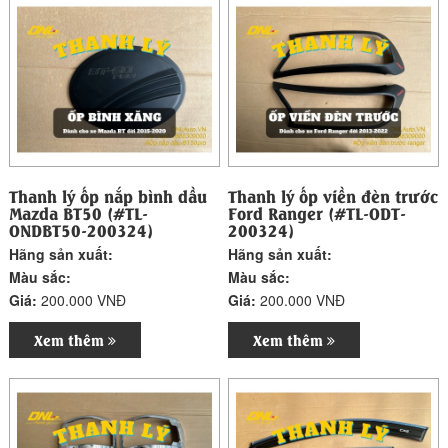
Thanh lý ốp nắp bình dầu
Thanh lý ốp viền đèn trước
Mazda BT50 (#TL-
Ford Ranger (#TL-ODT-
ONDBT50-200324)
200324)
Hãng sản xuất:
Hãng sản xuất:
Màu sắc:
Màu sắc:
Giá:
200.000 VNĐ
Giá:
200.000 VNĐ
Xem thêm
Xem thêm