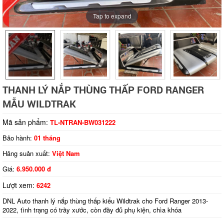
Tap to expand
THANH LÝ NẮP THÙNG THẤP FORD RANGER
MẪU WILDTRAK
Mã sản phẩm:
TL-NTRAN-BW031222
Bảo hành:
01 tháng
Hãng suản xuất:
Việt Nam
Giá:
6.950.000 đ
Lượt xem:
6242
DNL Auto thanh lý nắp thùng thấp kiểu Wildtrak cho Ford Ranger 2013-
2022, tình trạng có trầy xước, còn đầy đủ phụ kiện, chìa khóa