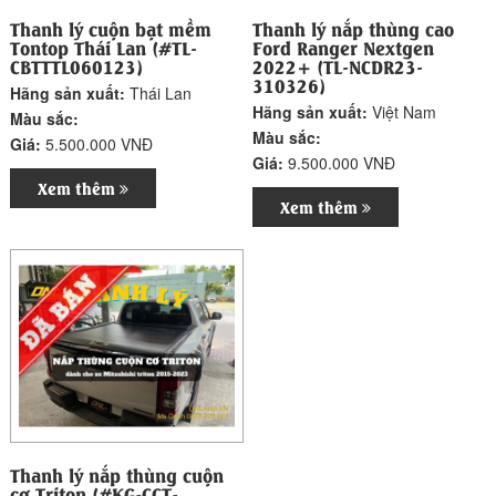
Thanh lý cuộn bạt mềm
Thanh lý nắp thùng cao
Tontop Thái Lan (#TL-
Ford Ranger Nextgen
CBTTTL060123)
2022+ (TL-NCDR23-
310326)
Hãng sản xuất:
Thái Lan
Hãng sản xuất:
Việt Nam
Màu sắc:
Màu sắc:
Giá:
5.500.000 VNĐ
Giá:
9.500.000 VNĐ
Xem thêm
Xem thêm
Thanh lý nắp thùng cuộn
cơ Triton (#KG-CCT-