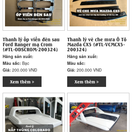
Thanh lý ốp viền đèn sau
Thanh lý vè che mưa Ô Tô
Ford Ranger mạ Crom
Mazda CX5 (#TL-VCMCX5-
(#TL-ODSCROM-200324)
200324)
Hãng sản xuất:
Hãng sản xuất:
Màu sắc:
Bạc
Màu sắc:
Giá:
200.000 VNĐ
Giá:
200.000 VNĐ
Xem thêm
Xem thêm