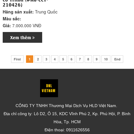
210426)
Hãng sản xuất:
Trung Quốc
Màu sắc:
Giá:
7.000.000 VNĐ
Xem thêm
First
1
2
3
4
5
6
7
8
9
10
End
CÔNG TY TNHH Thương Mại Dịch Vụ HLD Việt Nam.
Địa chỉ công ty: Lô D2, Ô 15, KDC Vĩnh Phú 2, Kp. Phú Hội, P. Bình
Hòa, Tp. HCM
Điện thoại: 0911626556