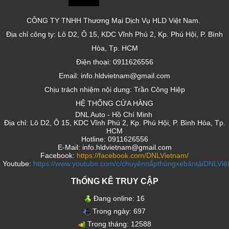
CÔNG TY TNHH Thương Mại Dịch Vụ HLD Việt Nam.
Địa chỉ công ty: Lô D2, Ô 15, KDC Vĩnh Phú 2, Kp. Phú Hội, P. Bình
Hòa, Tp. HCM
Điện thoại: 0911626556
Email: info.hldvietnam@gmail.com
Chịu trách nhiệm nội dung: Trần Công Hiệp
HỆ THỐNG CỬA HÀNG
DNL Auto - Hồ Chí Minh
Địa chỉ: Lô D2, Ô 15, KDC Vĩnh Phú 2, Kp. Phú Hội, P. Bình Hòa, Tp.
HCM
Hotline: 0911626556
E-Mail: info.hldvietnam@gmail.com
Facebook:
https://facebook.com/DNLVietnam/
Youtube:
https://www.youtube.com/c/chuyênnắpthùngxebántảiDNLVi
ThỐNG KÊ TRUY CẬP
Đang online:
16
Trong ngày:
697
Trong tháng:
12588