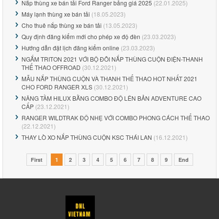
Nắp thùng xe bán tải Ford Ranger bảng giá 2025
(22.01.2025)
Máy lạnh thùng xe bán tải
(18.05.2023)
Cho thuê nắp thùng xe bán tải
(13.05.2023)
Quy định đăng kiểm mới cho phép xe độ đèn
(23.03.2023)
Hướng dẫn đặt lịch đăng kiểm online
(23.03.2023)
NGẮM TRITON 2021 VỚI BỘ ĐÔI NẮP THÙNG CUỘN ĐIỆN-THANH
THỂ THAO OFFROAD
(30.12.2021)
MẪU NẮP THÙNG CUỘN VÀ THANH THỂ THAO HOT NHẤT 2021
CHO FORD RANGER XLS
(30.12.2021)
NÂNG TẦM HILUX BẰNG COMBO ĐỘ LÊN BẢN ADVENTURE CAO
CẤP
(23.12.2021)
RANGER WILDTRAK ĐỘ NHẸ VỚI COMBO PHONG CÁCH THỂ THAO
(22.12.2021)
THAY LÒ XO NẮP THÙNG CUỘN KSC THÁI LAN
(16.12.2021)
First
1
2
3
4
5
6
7
8
9
End