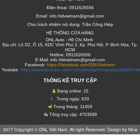
Điện thoại: 0911626556
Email: info.hldvietnam@gmail.com
Chịu trách nhiệm nội dung: Trần Công Hiệp
HỆ THỐNG CỬA HÀNG
DNL Auto - Hồ Chí Minh
Địa chỉ: Lô D2, Ô 15, KDC Vĩnh Phú 2, Kp. Phú Hội, P. Bình Hòa, Tp.
HCM
Hotline: 0911626556
E-Mail: info.hldvietnam@gmail.com
Facebook:
https://facebook.com/DNLVietnam/
Youtube:
https://www.youtube.com/c/chuyênnắpthùngxebántảiDNLVi
ThỐNG KÊ TRUY CẬP
Đang online:
15
Trong ngày:
633
Trong tháng:
11459
Tổng truy cập:
4703589
2017 Copyright © DNL Việt Nam. All right Reserved. Design by Nina