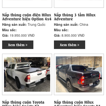
Nắp thùng cuộn điện Hilux
Nắp thùng 3 tấm Hilux
Adventure hiệu Option 4x4
Adventure
Hãng sản xuất:
Trung Quốc
Hãng sản xuất:
China
Màu sắc:
Màu sắc:
Giá:
19.950.000 VNĐ
Giá:
8.900.000 VNĐ
Xem thêm
Xem thêm
Nắp thùng cuộn Toyota
Nắp thùng cuộn Hilux
Hilux hiệu Sports X4
Adventure hiệu Sports X4