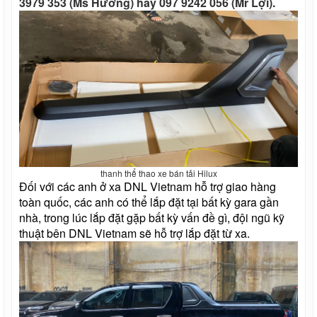
3979 353 (Ms Hương) hay 097 9242 056 (Mr Lợi).
thanh thể thao xe bán tải Hilux
Đối với các anh ở xa DNL Vietnam hỗ trợ giao hàng 
toàn quốc, các anh có thể lắp đặt tại bất kỳ gara gần 
nhà, trong lúc lắp đặt gặp bất kỳ vấn đề gì, đội ngũ kỹ 
thuật bên DNL Vietnam sẽ hỗ trợ lắp đặt từ xa.