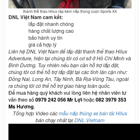
thanh thể thao Hilux ráp kèm nắp thùng cuộn Sports X4
DNL Việt Nam cam kết:
lắp đặt nhanh chóng
hàng chất lượng cao
bảo hành uy tín
giá cả hợp lý
Liên hệ DNL Việt Nam để lắp đặt thanh thể thao Hilux
Adventure, hiện tại chúng tôi có cơ sở ở Hồ Chí Minh và
Bình Dương. Tuy nhiên nếu bạn cần hỗ trợ lắp đặt,
chúng tôi có thể hỗ trợ lắp đặt tại các tỉnh lân cận như:
Đồng Nai, Long An, Tây Ninh, Bà Rịa-Vũng Tàu, ngoài
ra chúng tôi có thể hỗ trợ giao hàng toàn quốc.
Để mua hàng quý khách vui lòng liên hệ nhân viên tư
vấn theo số
0979 242 056 Mr Lợi
hoặc
082 3979 353
Ms Hương
.
Tổng hợp Video các
mẫu nắp thùng xe bán tải Hilux
bán chạy nhất tại
DNL Vietnam