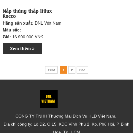
Nắp thùng thấp Hilux
Rocco
Hãng sản xuất:
DNL Việt Nam
Màu sắc:
Giá:
16.900.000 VNĐ
Xem thêm
First
1
2
End
CÔNG TY TNHH Thương Mại Dịch Vụ HLD Việt Nam.
Địa chỉ công ty: Lô D2, Ô 15, KDC Vĩnh Phú 2, Kp. Phú Hội, P. Bình
Hòa, Tp. HCM