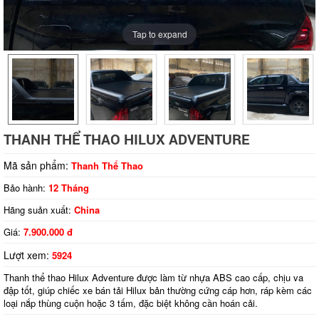
Tap to expand
THANH THỂ THAO HILUX ADVENTURE
Mã sản phẩm:
Thanh Thể Thao
Bảo hành:
12 Tháng
Hãng suản xuất:
China
Giá:
7.900.000 đ
Lượt xem:
5924
Thanh thể thao Hilux Adventure được làm từ nhựa ABS cao cấp, chịu va
đập tốt, giúp chiếc xe bán tải Hilux bản thường cứng cáp hơn, ráp kèm các
loại nắp thùng cuộn hoặc 3 tấm, đặc biệt không cần hoán cải.