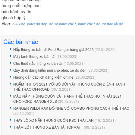
hàng chất lượng cao
bảo hành uy tín
giá cả hợp lý
#tag:
hilux độ, hilux độ đẹp, độ xe hilux 2021, hilux 2021 độ, xe bán tải độ
Các bài khác
Nắp thùng xe bán tải Ford Ranger bảng giá 2025
(22.01.2025)
Máy lạnh thùng xe bán tải
(18.05.2023)
Cho thuê nắp thùng xe bán tải
(13.05.2023)
Quy định đăng kiểm mới cho phép xe độ đèn
(23.03.2023)
Hướng dẫn đặt lịch đăng kiểm online
(23.03.2023)
NGẮM TRITON 2021 VỚI BỘ ĐÔI NẮP THÙNG CUỘN ĐIỆN-THANH
THỂ THAO OFFROAD
(30.12.2021)
MẪU NẮP THÙNG CUỘN VÀ THANH THỂ THAO HOT NHẤT 2021
CHO FORD RANGER XLS
(30.12.2021)
RANGER WILDTRAK ĐỘ NHẸ VỚI COMBO PHONG CÁCH THỂ THAO
(22.12.2021)
THAY LÒ XO NẮP THÙNG CUỘN KSC THÁI LAN
(16.12.2021)
THẢM LÓT THÙNG XE BÁN TẢI TOPMATT
(08.12.2021)