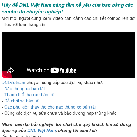
Hãy để DNL Việt Nam nâng tầm xế yêu của bạn bằng các
combo độ chuyên nghiệp!
Mời mọi người cùng xem video cận cảnh các chi tiết combo lên đời
Hilux với toàn hàng zin:
DNLvietnam
chuyên cung cấp các dịch vụ khác như:
-
Nắp thùng xe bán tải
-
Thanh thể thao xe bán tải
-
Đồ chơi xe bán tải
-
Các phụ kiện thay thế cho nắp thùng xe bán tải
- Cùng các dịch vụ sửa chữa và bảo dưỡng nắp thùng khác
Nhằm đem lại trải nghiệm tốt nhất cho quý khách khi sử dụng
dịch vụ của
DNL Việt Nam
, chúng tôi cam kết:
lắp đặt nhanh chóng