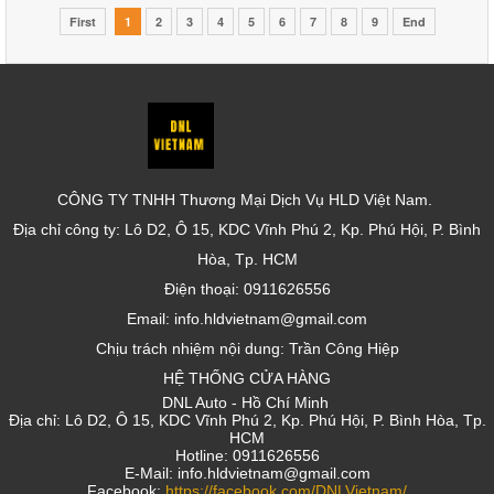
First
1
2
3
4
5
6
7
8
9
End
CÔNG TY TNHH Thương Mại Dịch Vụ HLD Việt Nam.
Địa chỉ công ty: Lô D2, Ô 15, KDC Vĩnh Phú 2, Kp. Phú Hội, P. Bình
Hòa, Tp. HCM
Điện thoại: 0911626556
Email: info.hldvietnam@gmail.com
Chịu trách nhiệm nội dung: Trần Công Hiệp
HỆ THỐNG CỬA HÀNG
DNL Auto - Hồ Chí Minh
Địa chỉ: Lô D2, Ô 15, KDC Vĩnh Phú 2, Kp. Phú Hội, P. Bình Hòa, Tp.
HCM
Hotline: 0911626556
E-Mail: info.hldvietnam@gmail.com
Facebook:
https://facebook.com/DNLVietnam/