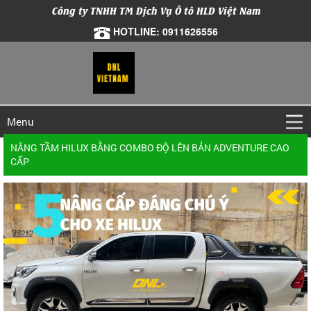
Công ty TNHH TM Dịch Vụ Ô tô HLD Việt Nam
HOTLINE: 0911626556
Menu
NÂNG TẦM HILUX BẰNG COMBO ĐỘ LÊN BẢN ADVENTURE CAO
CẤP