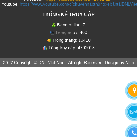
Youtube:
https://www.youtube.com/c/chuyênnắpthùngxebántảiDNLVi
ThỐNG KÊ TRUY CẬP
Đang online:
7
Trong ngày:
400
Trong tháng:
10410
Tổng truy cập:
4702013
2017 Copyright © DNL Việt Nam. All right Reserved. Design by Nina